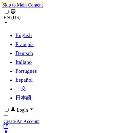
Skip to Main Content
EN (US)
English
Français
Deutsch
Italiano
Português
Español
中文
日本語
Login
Create An Account