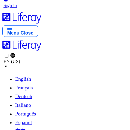
Sign In
Menu
Close
EN (US)
English
Français
Deutsch
Italiano
Português
Español