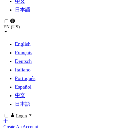
中文
日本語
EN (US)
English
Français
Deutsch
Italiano
Português
Español
中文
日本語
Login
Create An Account