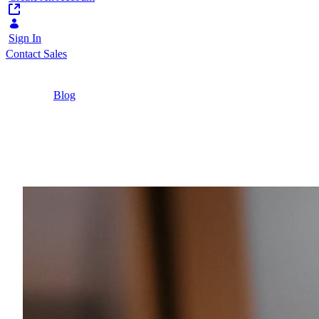
Sign In
Contact Sales
Home
/
Blog
/
Cos'è la trasformazione agentica e perché la tua
strategia digitale continua a non funzionare
5 Minutes
Cos'è la trasformazione
La trasformazione agentica è un approccio strategi