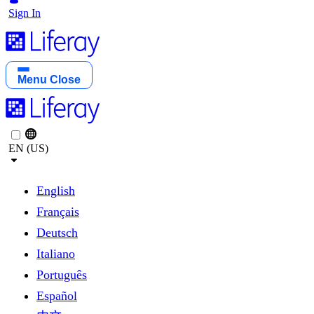
Sign In
Menu
Close
EN (US)
English
Français
Deutsch
Italiano
Português
Español