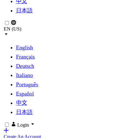
中文
日本語
EN (US)
English
Français
Deutsch
Italiano
Português
Español
中文
日本語
Login
Create An Account