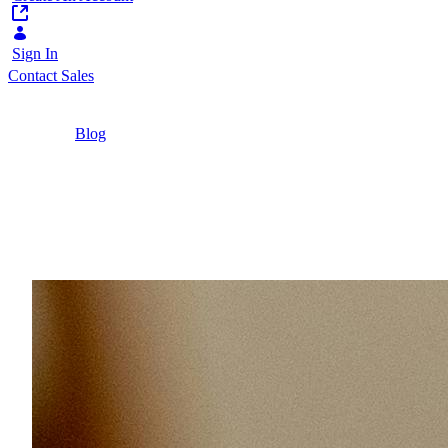
Sign In
Contact Sales
Home
/
Blog
/
NIS2-Compliance in Europa: Wie Liferay
Ungarn die Cybersecurity und operative
Resilienz stärkt
5 Minutes
NIS2-Compliance in Eur
Erfahren Sie, wie Liferay Ungarn die NIS2-Compli