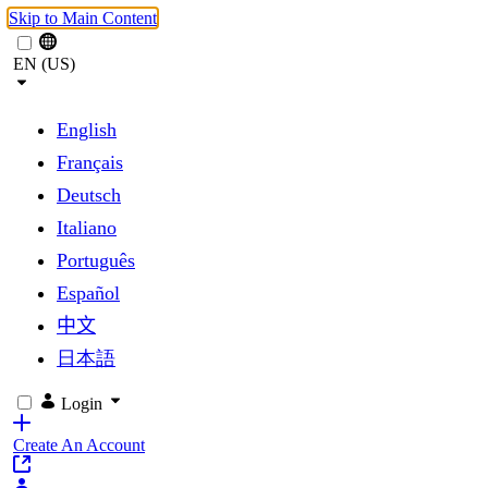
Skip to Main Content
EN (US)
English
Français
Deutsch
Italiano
Português
Español
中文
日本語
Login
Create An Account