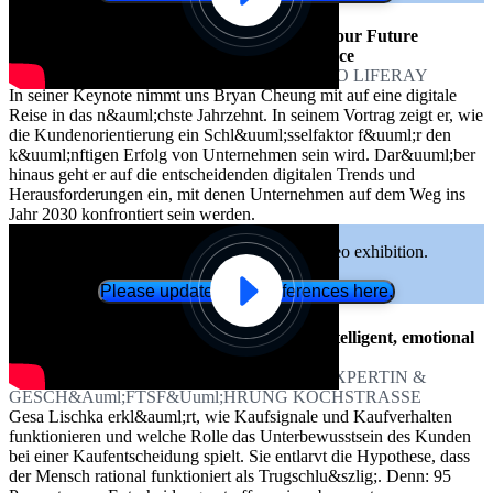
Less Tech, More Mindset &ndash; Create Your Future
Readiness with a Digital Customer Experience
BRYAN CHEUNG, GR&Uuml;NDER & CEO LIFERAY
In seiner Keynote nimmt uns Bryan Cheung mit auf eine digitale
Reise in das n&auml;chste Jahrzehnt. In seinem Vortrag zeigt er, wie
die Kundenorientierung ein Schl&uuml;sselfaktor f&uuml;r den
k&uuml;nftigen Erfolg von Unternehmen sein wird. Dar&uuml;ber
hinaus geht er auf die entscheidenden digitalen Trends und
Herausforderungen ein, mit denen Unternehmen auf dem Weg ins
Jahr 2030 konfrontiert sein werden.
Functional cookies are required for video exhibition.
Please update your preferences here.
Neuro-CX &ndash; Kundenbeziehungen intelligent, emotional
und digital gestalten
GESA LISCHKA, NEUROMARKETING-EXPERTIN &
GESCH&Auml;FTSF&Uuml;HRUNG KOCHSTRASSE
Gesa Lischka erkl&auml;rt, wie Kaufsignale und Kaufverhalten
funktionieren und welche Rolle das Unterbewusstsein des Kunden
bei einer Kaufentscheidung spielt. Sie entlarvt die Hypothese, dass
der Mensch rational funktioniert als Trugschlu&szlig;. Denn: 95