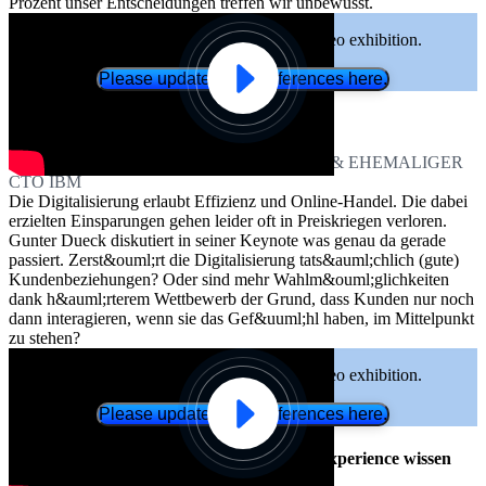
Prozent unser Entscheidungen treffen wir unbewusst.
Functional cookies are required for video exhibition.
Please update your preferences here.
Digitale Disruption &ndash; das Ende guter
Kundenbeziehungen?
GUNTER DUECK, BESTSELLERAUTOR & EHEMALIGER
CTO IBM
Die Digitalisierung erlaubt Effizienz und Online-Handel. Die dabei
erzielten Einsparungen gehen leider oft in Preiskriegen verloren.
Gunter Dueck diskutiert in seiner Keynote was genau da gerade
passiert. Zerst&ouml;rt die Digitalisierung tats&auml;chlich (gute)
Kundenbeziehungen? Oder sind mehr Wahlm&ouml;glichkeiten
dank h&auml;rterem Wettbewerb der Grund, dass Kunden nur noch
dann interagieren, wenn sie das Gef&uuml;hl haben, im Mittelpunkt
zu stehen?
Functional cookies are required for video exhibition.
Please update your preferences here.
Was IT-Verantwortliche &uuml;ber User Experience wissen
sollten