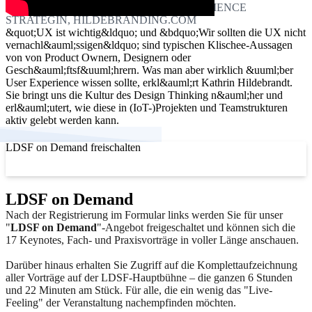
KATHRIN HILDEBRANDT, USER EXPERIENCE
STRATEGIN, HILDEBRANDING.COM
&quot;UX ist wichtig&ldquo; und &bdquo;Wir sollten die UX nicht
vernachl&auml;ssigen&ldquo; sind typischen Klischee-Aussagen
von von Product Ownern, Designern oder
Gesch&auml;ftsf&uuml;hrern. Was man aber wirklich &uuml;ber
User Experience wissen sollte, erkl&auml;rt Kathrin Hildebrandt.
Sie bringt uns die Kultur des Design Thinking n&auml;her und
erl&auml;utert, wie diese in (IoT-)Projekten und Teamstrukturen
aktiv gelebt werden kann.
LDSF on Demand freischalten
LDSF on Demand
Nach der Registrierung im Formular links werden Sie für unser
"
LDSF on Demand
"-Angebot freigeschaltet und können sich die
17 Keynotes, Fach- und Praxisvorträge in voller Länge anschauen.
Darüber hinaus erhalten Sie Zugriff auf die Komplettaufzeichnung
aller Vorträge auf der LDSF-Hauptbühne – die ganzen 6 Stunden
und 22 Minuten am Stück. Für alle, die ein wenig das "Live-
Feeling" der Veranstaltung nachempfinden möchten.