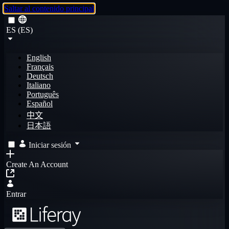
Saltar al contenido principal
ES (ES)
English
Français
Deutsch
Italiano
Português
Español
中文
日本語
Iniciar sesión
Create An Account
Entrar