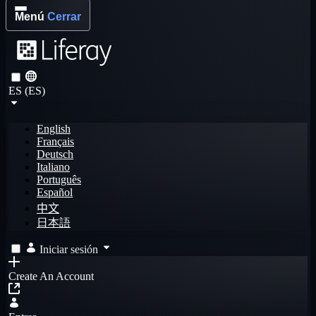
Menú
Cerrar
ES (ES)
English
Français
Deutsch
Italiano
Português
Español
中文
日本語
Iniciar sesión
Create An Account