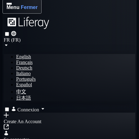
Menu
Fermer
FR (FR)
English
Français
Deutsch
Italiano
Português
Español
中文
日本語
Connexion
Create An Account