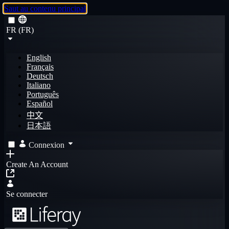
Saut au contenu principal
FR (FR)
English
Français
Deutsch
Italiano
Português
Español
中文
日本語
Connexion
Create An Account
Se connecter