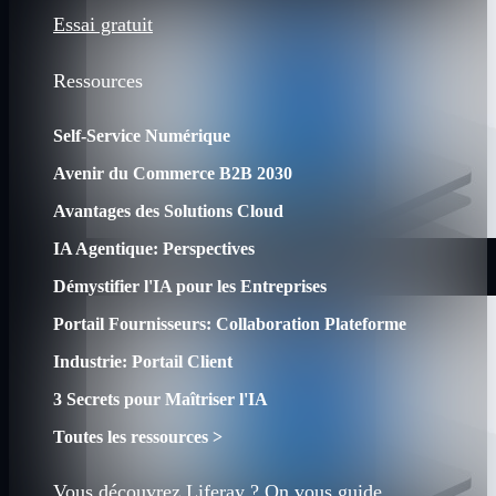
Essai gratuit
Ressources
Self-Service Numérique
Avenir du Commerce B2B 2030
Avantages des Solutions Cloud
IA Agentique: Perspectives
Démystifier l'IA pour les Entreprises
Portail Fournisseurs: Collaboration Plateforme
Industrie: Portail Client
3 Secrets pour Maîtriser l'IA
Toutes les ressources >
Vous découvrez Liferay ? On vous guide