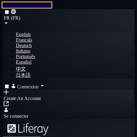
Saut au contenu principal
FR (FR)
English
Français
Deutsch
Italiano
Português
Español
中文
日本語
Connexion
Create An Account
Se connecter