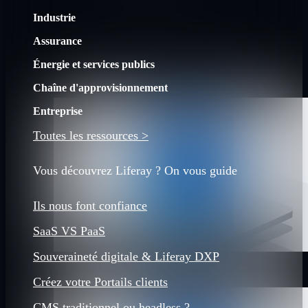
Industrie
Assurance
Énergie et services publics
Chaîne d'approvisionnement
Entreprise
Toutes les ressources >
Vous découvrez Liferay ? On vous guide
Ils nous font confiance
SaaS VS PaaS
Souveraineté digitale & Liferay DXP
Créez votre Portails clients
CMS traditionnel ou headless ?