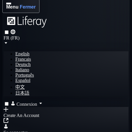
Menu
Fermer
FR (FR)
English
Français
Deutsch
Italiano
Português
Español
中文
日本語
Connexion
Create An Account