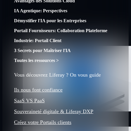
Avantages des Solutions Cloud
IA Agentique: Perspectives
Démystifier l'IA pour les Entreprises
Portail Fournisseurs: Collaboration Plateforme
Industrie: Portail Client
3 Secrets pour Maîtriser l'IA
Toutes les ressources >
Vous découvrez Liferay ? On vous guide
Ils nous font confiance
SaaS VS PaaS
Souveraineté digitale & Liferay DXP
Créez votre Portails clients