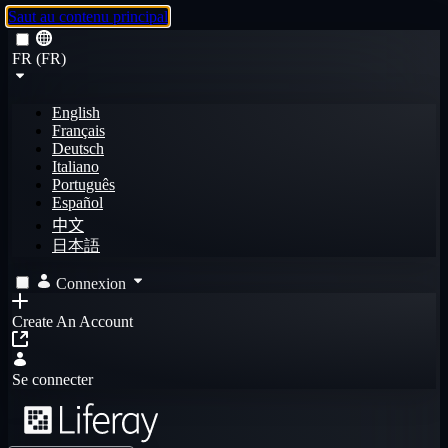
Saut au contenu principal
FR (FR)
English
Français
Deutsch
Italiano
Português
Español
中文
日本語
Connexion
Create An Account
Se connecter