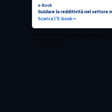
e-Book
Guidare la redditività nel settore m
Scarica l'E-book
e-Book
Guidare la redditività nel settore manifatturiero_5 p
Scarica l'E-book