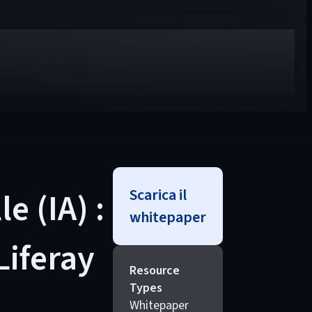
Scarica il
e (IA) :
whitepaper
Liferay
Resource
Types
Whitepaper