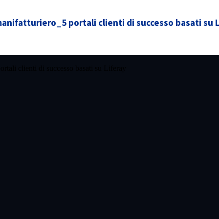
anifatturiero_5 portali clienti di successo basati su 
ortali clienti di successo basati su Liferay