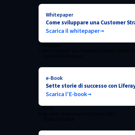
Whitepaper
Come sviluppare una Customer Strat
Scarica il whitepaper
Whitepaper
Come sviluppare una Customer Strategy digitale p
Scarica il whitepaper
e-Book
Sette storie di successo con Lifera
Scarica l'E-book
e-Book
Sette storie di successo con Liferay DXP
Scarica l'E-book