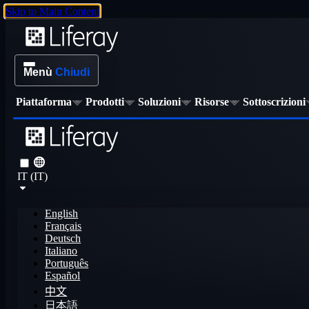
Skip to Main Content
Menù
Chiudi
Piattaforma
Prodotti
Soluzioni
Risorse
Sottoscrizioni
IT (IT)
English
Français
Deutsch
Italiano
Português
Español
中文
日本語