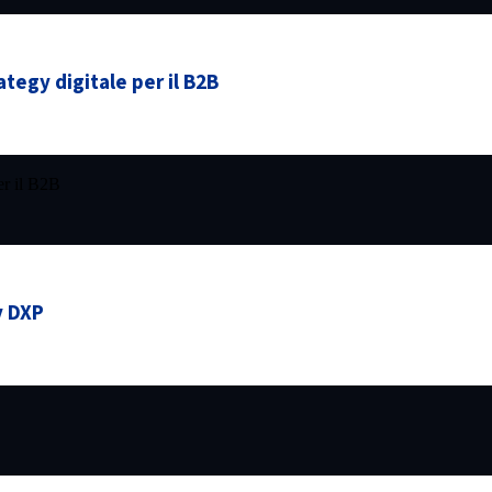
egy digitale per il B2B
er il B2B
y DXP