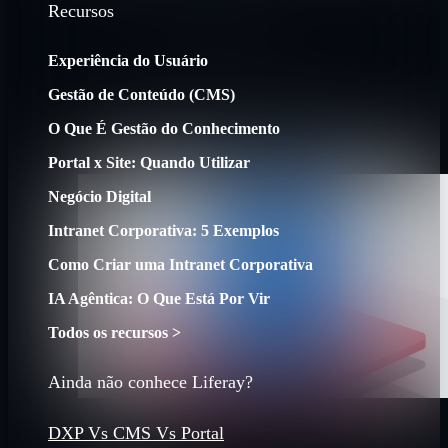
Recursos
Experiência do Usuário
Gestão de Conteúdo (CMS)
O Que É Gestão do Conhecimento
Portal x Site: Quando Utilizar
Negócio Digital
Intranet Corporativa: 5 Exemplos
Como Criar uma Intranet Corporativa
IA Agêntica: O Que Está Por Vir
Todos os recursos >
Ainda não conhece Liferay?
DXP Vs CMS Vs Portal