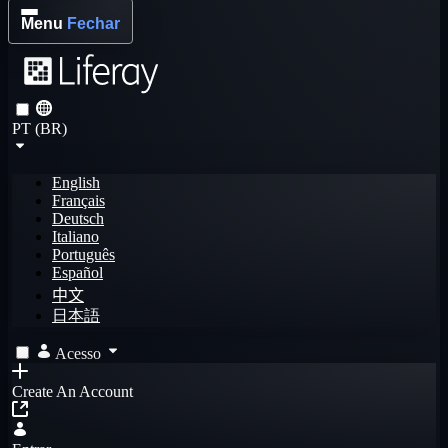
Menu
Fechar
PT (BR)
English
Français
Deutsch
Italiano
Português
Español
中文
日本語
Acesso
Create An Account