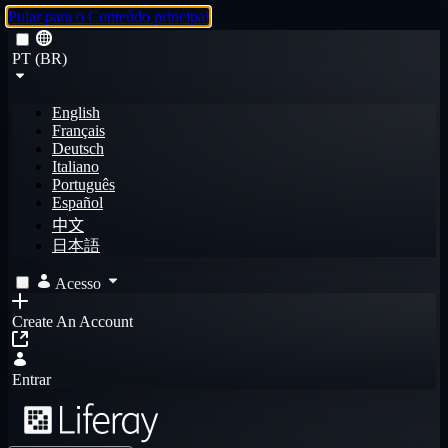
Pular para o Conteúdo principal
PT (BR)
English
Français
Deutsch
Italiano
Português
Español
中文
日本語
Acesso
Create An Account
Entrar