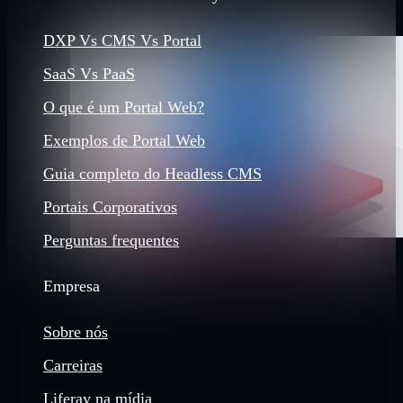
DXP Vs CMS Vs Portal
SaaS Vs PaaS
O que é um Portal Web?
Exemplos de Portal Web
Guia completo do Headless CMS
Portais Corporativos
Perguntas frequentes
Empresa
Sobre nós
Carreiras
Liferay na mídia