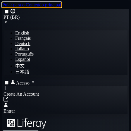
Pular para o Conteúdo principal
PT (BR)
English
Français
Deutsch
Italiano
Português
Español
中文
日本語
Acesso
Create An Account
Entrar