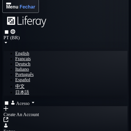
Menu
Fechar
PT (BR)
English
Français
Deutsch
Italiano
Português
Español
中文
日本語
Acesso
Create An Account