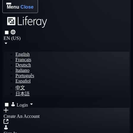
Menu
Close
EN (US)
English
Français
Deutsch
Italiano
Português
Español
中文
日本語
Login
Create An Account