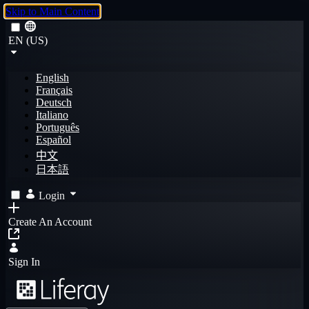
Skip to Main Content
EN (US)
English
Français
Deutsch
Italiano
Português
Español
中文
日本語
Login
Create An Account
Sign In