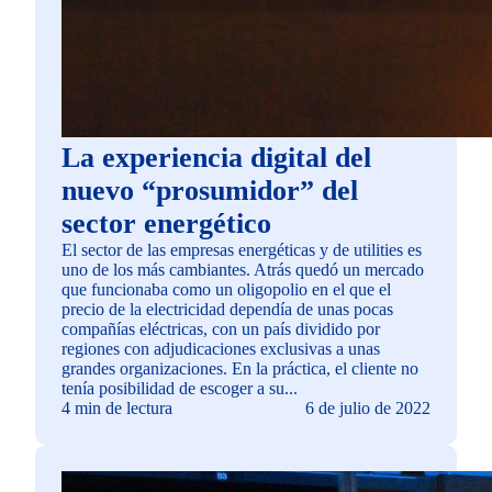
La experiencia digital del
nuevo “prosumidor” del
sector energético
El sector de las empresas energéticas y de utilities es
uno de los más cambiantes. Atrás quedó un mercado
que funcionaba como un oligopolio en el que el
precio de la electricidad dependía de unas pocas
compañías eléctricas, con un país dividido por
regiones con adjudicaciones exclusivas a unas
grandes organizaciones. En la práctica, el cliente no
tenía posibilidad de escoger a su...
4 min de lectura
6 de julio de 2022