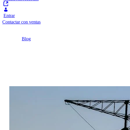
Entrar
Contactar con ventas
Home
/
Blog
/
Integrando sistemas para una mejor atención al
cliente del sector energético
2 minutos
Integrando sistemas par
Muchas compañías energéticas cuentan con sistema
gestión era disponer de una instancia global, que