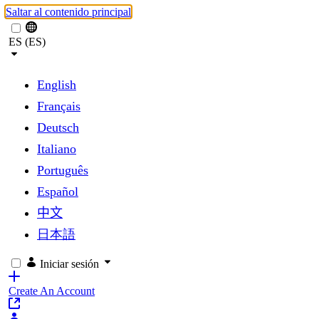
Saltar al contenido principal
ES (ES)
English
Français
Deutsch
Italiano
Português
Español
中文
日本語
Iniciar sesión
Create An Account