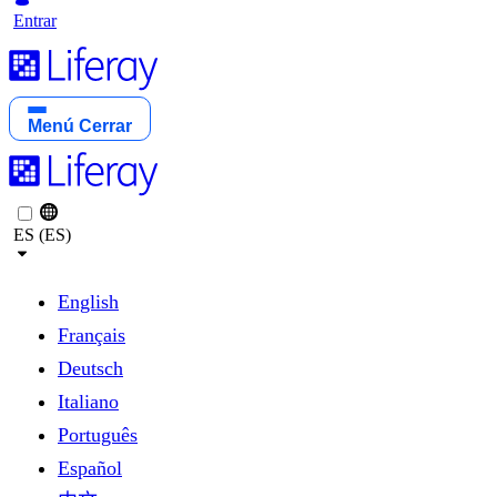
Entrar
Menú
Cerrar
ES (ES)
English
Français
Deutsch
Italiano
Português
Español