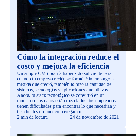
Cómo la integración reduce el
costo y mejora la eficiencia
Un simple CMS podría haber sido suficiente para
cuando tu empresa recién se formó. Sin embargo, a
medida que creció, también lo hizo la cantidad de
sistemas, tecnologías y aplicaciones que utilizas.
Ahora, tu stack tecnológico se convirtió en un
monstruo: tus datos están mezclados, tus empleados
tienen dificultades para encontrar lo que necesitan y
tus clientes no pueden navegar con...
2 min de lectura
24 de noviembre de 2021