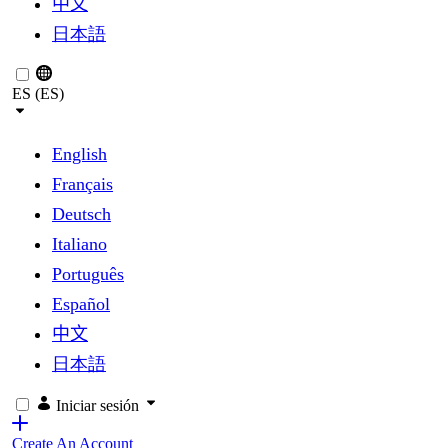
中文
日本語
ES (ES)
English
Français
Deutsch
Italiano
Português
Español
中文
日本語
Iniciar sesión
Create An Account