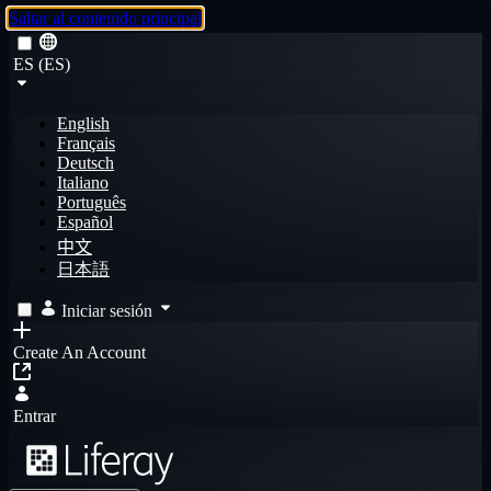
Saltar al contenido principal
ES (ES)
English
Français
Deutsch
Italiano
Português
Español
中文
日本語
Iniciar sesión
Create An Account
Entrar