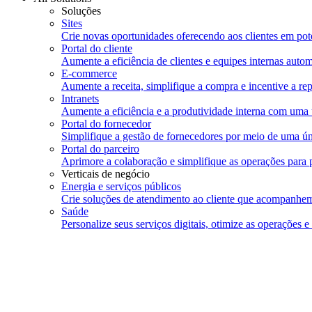
Soluções
Sites
Crie novas oportunidades oferecendo aos clientes em pote
Portal do cliente
Aumente a eficiência de clientes e equipes internas auto
E-commerce
Aumente a receita, simplifique a compra e incentive a re
Intranets
Aumente a eficiência e a produtividade interna com uma 
Portal do fornecedor
Simplifique a gestão de fornecedores por meio de uma úni
Portal do parceiro
Aprimore a colaboração e simplifique as operações para p
Verticais de negócio
Energia e serviços públicos
Crie soluções de atendimento ao cliente que acompanhe
Saúde
Personalize seus serviços digitais, otimize as operações e