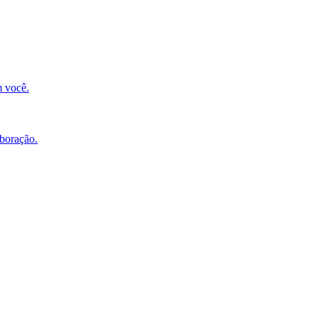
m você.
aboração.