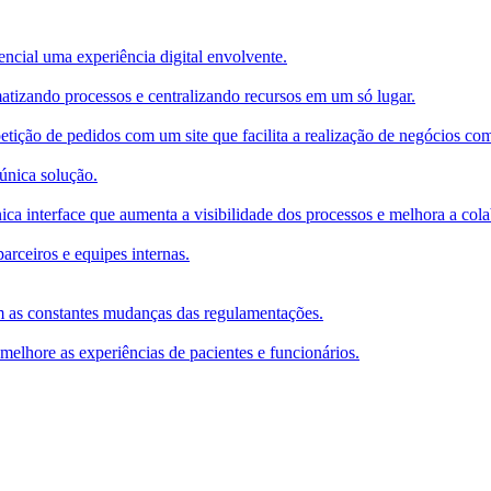
ncial uma experiência digital envolvente.
matizando processos e centralizando recursos em um só lugar.
petição de pedidos com um site que facilita a realização de negócios co
única solução.
ca interface que aumenta a visibilidade dos processos e melhora a col
arceiros e equipes internas.
m as constantes mudanças das regulamentações.
 melhore as experiências de pacientes e funcionários.