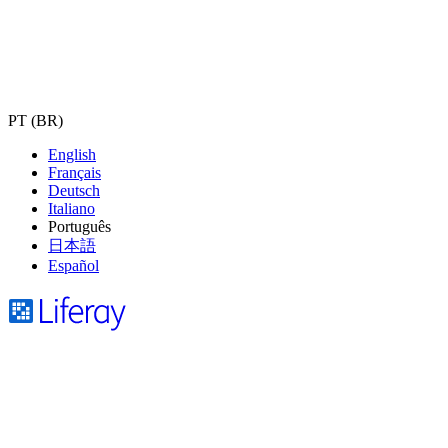
PT (BR)
English
Français
Deutsch
Italiano
Português
日本語
Español