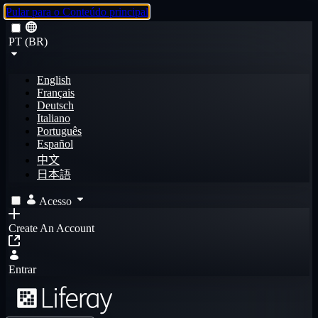
Pular para o Conteúdo principal
PT (BR)
English
Français
Deutsch
Italiano
Português
Español
中文
日本語
Acesso
Create An Account
Entrar