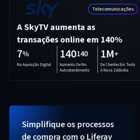
Telecomunicações
A SkyTV aumenta as
transações online em 140%
7
140
1M
%
140
+
Na Aquisição Digital
Aumento De No
De Clientes Em Toda
Autoatendimento
A Nova Zelândia
Simplifique os processos
de compra com o Liferay