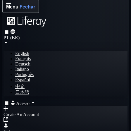
Menu
Fechar
PT (BR)
English
Français
Deutsch
Italiano
Português
Español
中文
日本語
Acesso
Create An Account