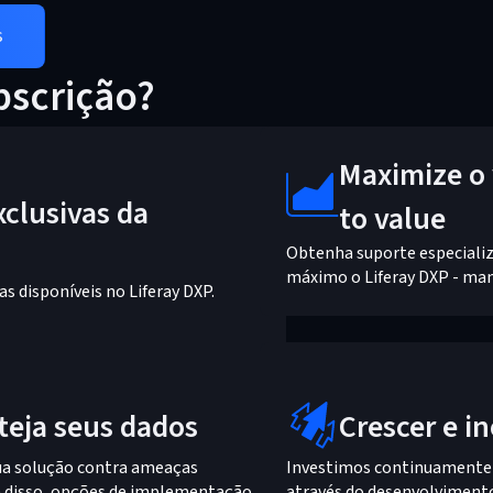
s
bscrição?
Maximize o 
clusivas da
to value
Obtenha suporte especializ
máximo o Liferay DXP - man
s disponíveis no Liferay DXP.
teja seus dados
Crescer e i
ua solução contra ameaças
Investimos continuamente 
ém disso, opções de implementação
através do desenvolvimento