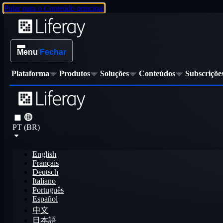
Pular para o Conteúdo principal
Menu
Fechar
Plataforma
Produtos
Soluções
Conteúdos
Subscriçõe
PT (BR)
English
Français
Deutsch
Italiano
Português
Español
中文
日本語