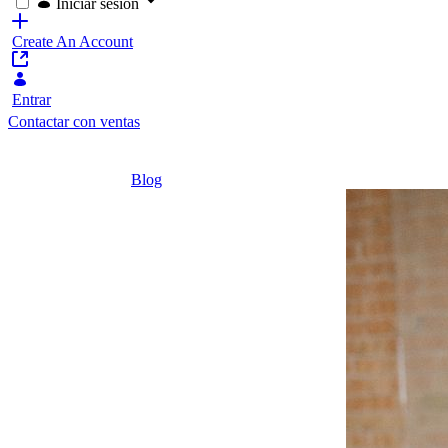
Iniciar sesión
Create An Account
Entrar
Contactar con ventas
Home
/
Blog
/
3 pasos para mejorar la experiencia del clien
3 minutos
3 pasos
para
mejorar la
experiencia