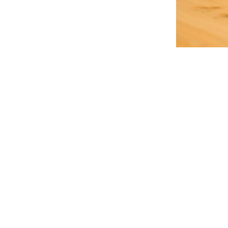
seguros se queda
corta&nbsp;Tradicionalmente,
las aseguradoras se han
centrado más en el producto
que en el...