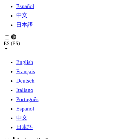
Español
中文
日本語
ES (ES)
English
Français
Deutsch
Italiano
Português
Español
中文
日本語