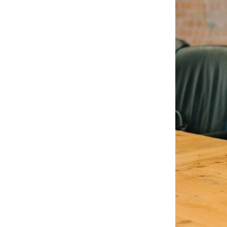
del cliente
en los
seguros
Ofrecer una mejor experiencia
al cliente en el sector de los
seguros es como una carrera, y
las aseguradora hacen todo lo
posible por cruzar la meta,
pero siguen estando por detrás
de otros sectores.La
experiencia del cliente en los