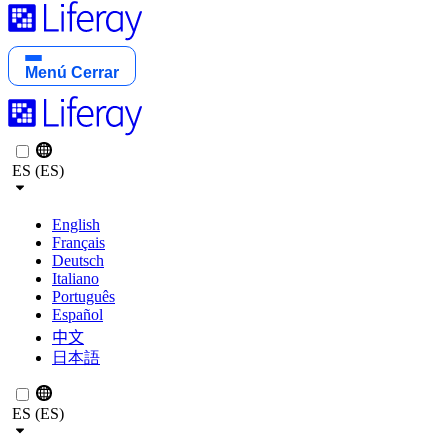
Menú
Cerrar
ES (ES)
English
Français
Deutsch
Italiano
Português
Español
中文
日本語
ES (ES)