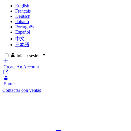
English
Français
Deutsch
Italiano
Português
Español
中文
日本語
Iniciar sesión
Create An Account
Entrar
Contactar con ventas