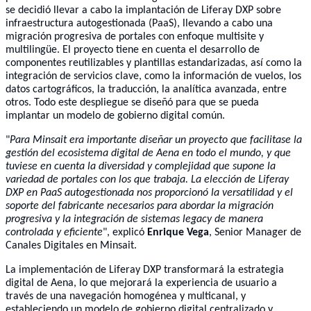
se decidió llevar a cabo la implantación de Liferay DXP sobre
infraestructura autogestionada (PaaS), llevando a cabo una
migración progresiva de portales con enfoque multisite y
multilingüe. El proyecto tiene en cuenta el desarrollo de
componentes reutilizables y plantillas estandarizadas, así como la
integración de servicios clave, como la información de vuelos, los
datos cartográficos, la traducción, la analítica avanzada, entre
otros. Todo este despliegue se diseñó para que se pueda
implantar un modelo de gobierno digital común.
"
Para Minsait era importante diseñar un proyecto que facilitase la
gestión del ecosistema digital de Aena en todo el mundo, y que
tuviese en cuenta la diversidad y complejidad que supone la
variedad de portales con los que trabaja. La elección de Liferay
DXP en PaaS autogestionada nos proporcionó la versatilidad y el
soporte del fabricante necesarios para abordar la migración
progresiva y la integración de sistemas legacy de manera
controlada y eficiente
", explicó
Enrique Vega
, Senior Manager de
Canales Digitales en Minsait.
La implementación de Liferay DXP transformará la estrategia
digital de Aena, lo que mejorará la experiencia de usuario a
través de una navegación homogénea y multicanal, y
estableciendo un modelo de gobierno digital centralizado y