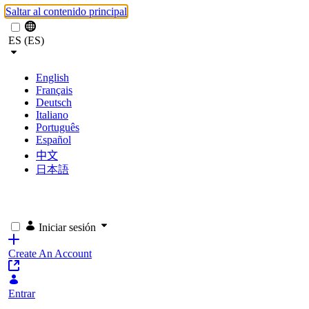
Saltar al contenido principal
ES (ES)
English
Français
Deutsch
Italiano
Português
Español
中文
日本語
Iniciar sesión
Create An Account
Entrar