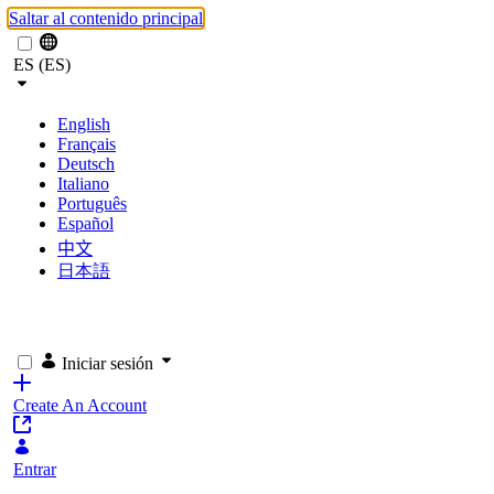
Saltar al contenido principal
ES (ES)
English
Français
Deutsch
Italiano
Português
Español
中文
日本語
Iniciar sesión
Create An Account
Entrar