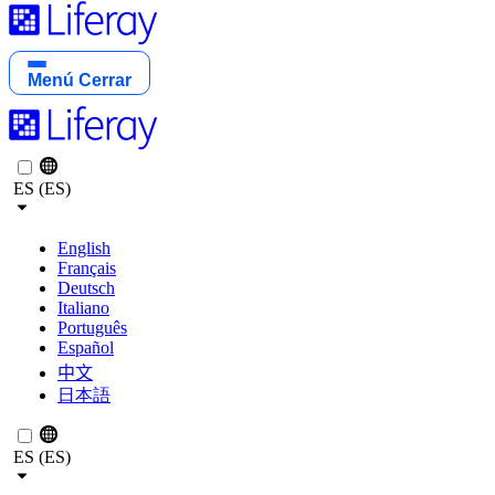
Menú
Cerrar
ES (ES)
English
Français
Deutsch
Italiano
Português
Español
中文
日本語
ES (ES)