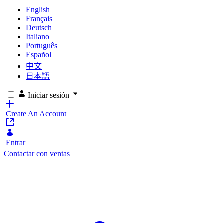
English
Français
Deutsch
Italiano
Português
Español
中文
日本語
Iniciar sesión
Create An Account
Entrar
Contactar con ventas