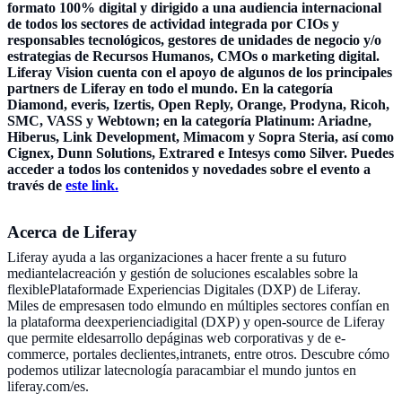
formato 100% digital y dirigido a una audiencia internacional
de todos los sectores de actividad integrada por CIOs y
responsables tecnológicos, gestores de unidades de negocio y/o
estrategias de Recursos Humanos, CMOs o marketing digital.
Liferay Vision cuenta con el apoyo de algunos de los principales
partners de Liferay en todo el mundo. En la categoría
Diamond, everis, Izertis, Open Reply, Orange, Prodyna, Ricoh,
SMC, VASS y Webtown; en la categoría Platinum: Ariadne,
Hiberus, Link Development, Mimacom y Sopra Steria, así como
Cignex, Dunn Solutions, Extrared e Intesys como Silver. Puedes
acceder a todos los contenidos y novedades sobre el evento a
través de
este link.
Acerca de Liferay
Liferay ayuda a las organizaciones a hacer frente a su futuro
mediantelacreación y gestión de soluciones escalables sobre la
flexiblePlataformade Experiencias Digitales (DXP) de Liferay.
Miles de empresasen todo elmundo en múltiples sectores confían en
la plataforma deexperienciadigital (DXP) y open-source de Liferay
que permite eldesarrollo depáginas web corporativas y de e-
commerce, portales declientes,intranets, entre otros. Descubre cómo
podemos utilizar latecnología paracambiar el mundo juntos en
liferay.com/es.