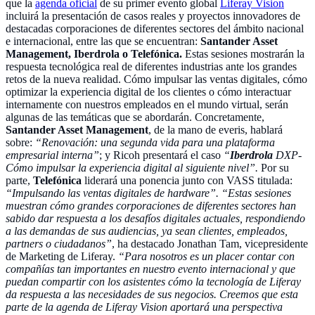
que la
agenda oficial
de su primer evento global
Liferay Vision
incluirá la presentación de casos reales y proyectos innovadores de
destacadas corporaciones de diferentes sectores del ámbito nacional
e internacional, entre las que se encuentran:
Santander Asset
Management, Iberdrola o Telefónica.
Estas sesiones mostrarán la
respuesta tecnológica real de diferentes industrias ante los grandes
retos de la nueva realidad. Cómo impulsar las ventas digitales, cómo
optimizar la experiencia digital de los clientes o cómo interactuar
internamente con nuestros empleados en el mundo virtual, serán
algunas de las temáticas que se abordarán. Concretamente,
Santander Asset Management
, de la mano de everis, hablará
sobre:
“Renovación: una segunda vida para una plataforma
empresarial interna”
; y Ricoh presentará el caso
“
Iberdrola
DXP-
Cómo impulsar la experiencia digital al siguiente nivel”.
Por su
parte,
Telefónica
liderará una ponencia junto con VASS titulada:
“Impulsando las ventas digitales de hardware”.
“Estas sesiones
muestran cómo grandes corporaciones de diferentes sectores han
sabido dar respuesta a los desafíos digitales actuales, respondiendo
a las demandas de sus audiencias, ya sean clientes, empleados,
partners o ciudadanos”
, ha destacado Jonathan Tam, vicepresidente
de Marketing de Liferay.
“Para nosotros es un placer contar con
compañías tan importantes en nuestro evento internacional y que
puedan compartir con los asistentes cómo la tecnología de Liferay
da respuesta a las necesidades de sus negocios. Creemos que esta
parte de la agenda de Liferay Vision aportará una perspectiva