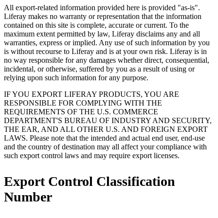
All export-related information provided here is provided "as-is".
Liferay makes no warranty or representation that the information
contained on this site is complete, accurate or current. To the
maximum extent permitted by law, Liferay disclaims any and all
warranties, express or implied. Any use of such information by you
is without recourse to Liferay and is at your own risk. Liferay is in
no way responsible for any damages whether direct, consequential,
incidental, or otherwise, suffered by you as a result of using or
relying upon such information for any purpose.
IF YOU EXPORT LIFERAY PRODUCTS, YOU ARE
RESPONSIBLE FOR COMPLYING WITH THE
REQUIREMENTS OF THE U.S. COMMERCE
DEPARTMENT'S BUREAU OF INDUSTRY AND SECURITY,
THE EAR, AND ALL OTHER U.S. AND FOREIGN EXPORT
LAWS. Please note that the intended and actual end user, end-use
and the country of destination may all affect your compliance with
such export control laws and may require export licenses.
Export Control Classification
Number