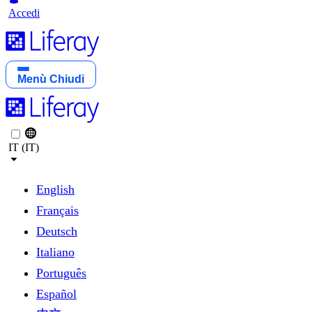
Accedi
Menù
Chiudi
IT (IT)
English
Français
Deutsch
Italiano
Português
Español