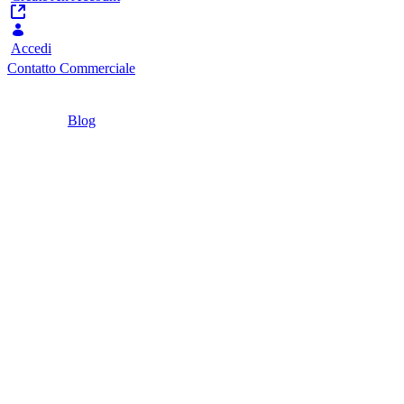
Accedi
Contatto Commerciale
Home
/
Blog
/
L'importanza della comunicazione aziendale,
dalla customer experience alla employee
advocacy
2 Minuti
L'importanza della
comunicazione
aziendale, dalla
customer experience
alla employee