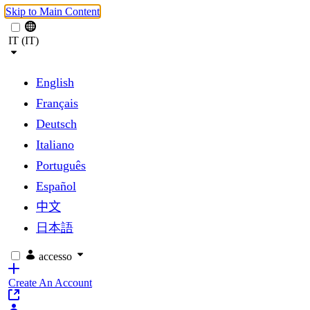
Skip to Main Content
IT (IT)
English
Français
Deutsch
Italiano
Português
Español
中文
日本語
accesso
Create An Account