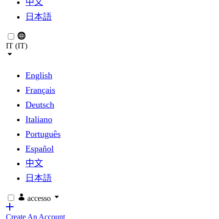
中文
日本語
IT (IT)
English
Français
Deutsch
Italiano
Português
Español
中文
日本語
accesso
Create An Account