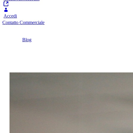
Accedi
Contatto Commerciale
Home
/
Blog
/
Partner Pulse | Esperienze e Best Practice
4 Minuti
Partner Pulse | Esperien
Strategia, implementazione, supporto: come i nost