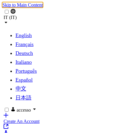
Skip to Main Content
IT (IT)
English
Français
Deutsch
Italiano
Português
Español
中文
日本語
accesso
Create An Account