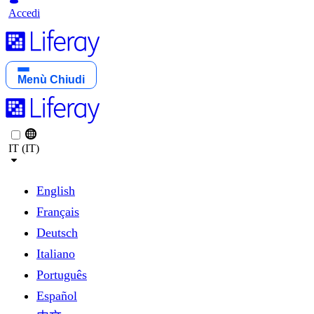
Accedi
Menù
Chiudi
IT (IT)
English
Français
Deutsch
Italiano
Português
Español