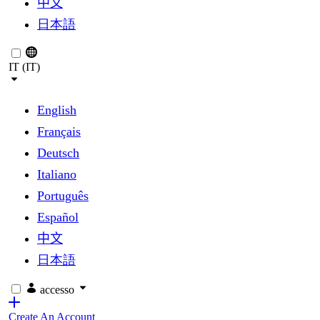
中文
日本語
IT (IT)
English
Français
Deutsch
Italiano
Português
Español
中文
日本語
accesso
Create An Account