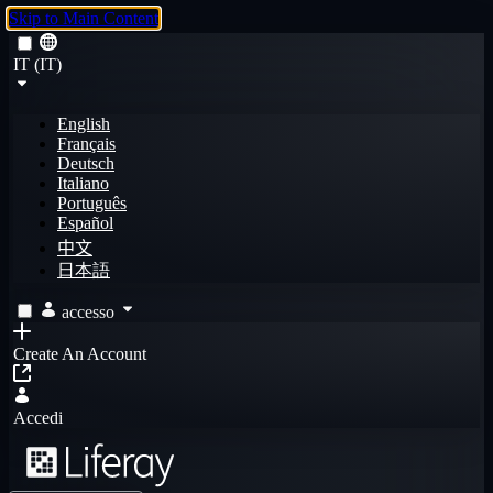
Skip to Main Content
IT (IT)
English
Français
Deutsch
Italiano
Português
Español
中文
日本語
accesso
Create An Account
Accedi