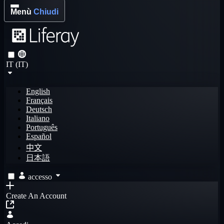
Menù
Chiudi
IT (IT)
English
Français
Deutsch
Italiano
Português
Español
中文
日本語
accesso
Create An Account