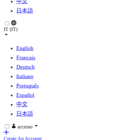
中文
日本語
IT (IT)
English
Français
Deutsch
Italiano
Português
Español
中文
日本語
accesso
Create An Account