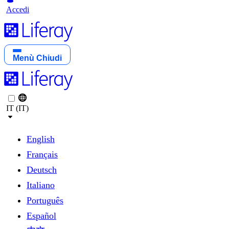
Accedi
Menù
Chiudi
IT (IT)
English
Français
Deutsch
Italiano
Português
Español