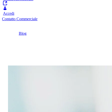
Accedi
Contatto Commerciale
Home
/
Blog
/
Il tuo Sito Web sta funzionando davvero? Scopri
3 elementi che fanno la differenza
7 Minuti
Il tuo Sito Web sta fun
Se desideri un successo duraturo, non trascurare la 