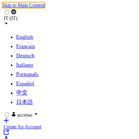
Skip to Main Content
IT (IT)
English
Français
Deutsch
Italiano
Português
Español
中文
日本語
accesso
Create An Account