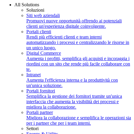
All Solutions
Soluzioni
Siti web aziendali
Promuovi nuove opportunità offrendo ai potenziali
clienti un'esperienza digitale coinvolgente.
Portali clienti
Rendi più efficienti clienti e team interni
automatizzando i processi e centralizzando le risorse in
un unico luogo.
Digital Commerce
Aumenta i profitti, semplifica gli acquisti e incoraggia i
riordini con un sito che rende più facile collaborare con
te.
Intranet
Aumenta l'efficienza interna e la produttività con
un'unica soluzione.
Portali fornitori
Semplifica la gestione dei fornitori tramite un'unica
interfaccia che aumenta la visibilità dei processi e
migliora la collaborazione.
Portali partner
Migliora la collaborazione e semplifica le operazioni sia
per i partner che per i team interni.
Settori
Energy & Utility