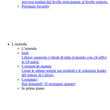
percorsi guidati dal livello principiante al livello esperto.
Premium Security
L'azienda
L'azienda
Sedi
Liferay supporta i clienti di tutto il mondo con 24 uffici
in 19 paesi.
Comunicati stampa
Leggi le ultime notizie sui prodotti e le soluzioni leader
del settore di Liferay.
Contattaci
Hai domandi? Ti possiamo aiutare!
In primo piano