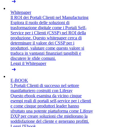
Whitepaper
Il ROI dei Portali Clienti nel Manufacturing
Esplora il ruolo delle soluzioni di
trasformazione digitale come i Portali Self-
Service per i Clienti (CSSP) nel ROI della
produzione. Questo whitepaper cerca di
determinare il valore dei CSSP per i
produttori, valutare come questo valore si
traduca in vantaggi finanziari tangibili e
discutere le sfide comuni.
Leggi il Whitepaper
E-BOOK
5 Portali Clienti di successo nel settore
manifatturiero costruiti con Liferay
Questo ebook esamina da vicino cinque
esempi reali di portali self-service per i clienti
e come cinque produttori leader hanno
sfruttato una potente piattaforma come Liferay
DXP per creare soluzioni che migliorano la
soddisfazione del cliente e generano profitti.
Leggi l'Ebook