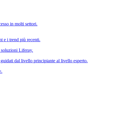
esso in molti settori.
ht e i trend più recenti.
 soluzioni Liferay.
idati dal livello principiante al livello esperto.
e.