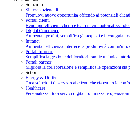
Soluzioni
Siti web aziendali
Promuovi nuove opportunità offrendo ai potenziali clienti
Portali clienti
Rendi più efficienti clienti e team interni automatizzando 
Digital Commerce
Aumenta i profitti, semplifica gli acquisti e incoraggia i r
Intranet
Aumenta l'efficienza interna e la produttività con un'unic
Portali fornitori
Semplifica la gestione dei fornitori tramite un'unica interf
Portali partner
Migliora la collaborazione e semplifica le operazioni sia pe
Settori
Energy & Utility
Crea soluzioni di servizio ai clienti che rispettino la con
Healthcare
Personalizza i tuoi servizi digitali, ottimizza le operazioni 