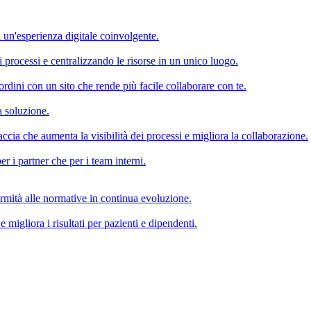
 un'esperienza digitale coinvolgente.
i processi e centralizzando le risorse in un unico luogo.
iordini con un sito che rende più facile collaborare con te.
a soluzione.
accia che aumenta la visibilità dei processi e migliora la collaborazione.
r i partner che per i team interni.
formità alle normative in continua evoluzione.
e migliora i risultati per pazienti e dipendenti.