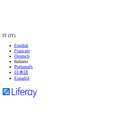
IT (IT)
English
Français
Deutsch
Italiano
Português
日本語
Español