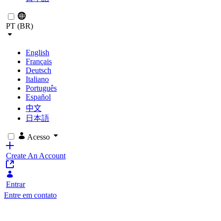
PT (BR)
English
Français
Deutsch
Italiano
Português
Español
中文
日本語
Acesso
Create An Account
Entrar
Entre em contato