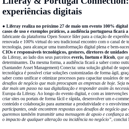
Liferay & Portugal Connection: 
experiências digitais
● Liferay realiza no próximo 27 de maio um evento 100% digital
casos de uso e exemplos práticos, a audiência portuguesa ficará a
fabricante da plataforma Open Source líder para a criação de experiên
renovada e 100% virtual do seu tradicional encontro com o canal de 
tecnologia, para alcançar uma transformação digital plena e bem-suce
CIOs e responsáveis tecnológicos, gestores, diretores de unidade
da Liferay, ao lado dos seus parceiros
everis, Inetum e Ricoh
, que a
determinantes. Da mesma forma, a audiência ficará a saber como outra
(Santander Asset Management) Conecta: uma solução global de suport
tecnológica é possível criar soluções customizadas de forma ágil, graç
saber como unificar e otimizar processos para capacitar usuários de n
desafios de negócio que mais preocupam as empresas de hoje. Seja n
dar mais um passo na sua digitalização e responder assim às necessi
Europa da Liferay. Ao longo do evento digital, e com as intervenções
criar sites ou portais de forma fácil e rápida, desenvolver um e-c
conteúdo e colaboração para aumentar a produtividade e o envolvime
participantes, onde encontrem respostas aos desafios de negócio que
queremos também transmitir uma mensagem de apoio e confiança ao t
o impacto de qualquer alteração ou incidência no negócio”
, conclui