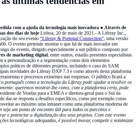
 as últimas tendências em
cedida com a ajuda da tecnologia mais inovadora ● Através de
sas dos dias de hoje
Lisboa, 20 de maio de 2021.- A Liferay Inc.,
lização do seu evento
“Liferay & Portugal Connection”
, uma versão
3h00. O evento pretende mostrar o que há de mais inovador em
 longo do evento, dirigido especialmente a um público composto por
es de marketing digital
, entre outros, estarão presentes especialistas
com a personalização e a segmentação como dois elementos
plos práticos de diferentes projetos, incluindo o caso do SAM
ipais novidades do Liferay DXP 7.3 e como através desta plataforma
ferramentas e processos existentes nas empresas. O público ficará a
o português como a tecnologia da Liferay pode ajudar a resolver os
namente: queremos mostrar-lhe como, com a plataforma certa, pode
residente de Vendas para a EMEA e diretora-geral para o Sul da
ende dar-se resposta a desafios específicos, como por exemplo como
aproveitar ao máximo uma intranet como uma plataforma moderna de
seja um ponto de encontro útil para todos os parceiros e
r e potenciar a digitalização dos seus projetos. Com este evento
es tecnológicas adequadas, é possível inovar, competir e minimizar