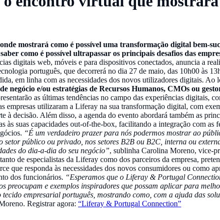
o encontro virtual que mostrará
 onde mostrará como é possível uma transformação digital bem-su
 saber como é possível ultrapassar os principais desafios das empre
cias digitais web, móveis e para dispositivos conectados, anuncia a rea
tecnologia português, que decorrerá no dia 27 de maio, das 10h00 às 1
dida, em linha com as necessidades dos novos utilizadores digitais. Ao
s de negócio e/ou estratégias de Recursos Humanos, CMOs ou gestor
presentarão as últimas tendências no campo das experiências digitais, 
s empresas utilizaram a Liferay na sua transformação digital, com exem
e à decisão. Além disso, a agenda do evento abordará também as princ
as às suas capacidades out-of-the-box, facilitando a integração com as 
egócios.
“É um verdadeiro prazer para nós podermos mostrar ao públic
o setor público ou privado, nos setores B2B ou B2C, interna ou exter
dades do dia-a-dia do seu negócio”
, sublinha Carolina Moreno, vice-p
 tanto de especialistas da Liferay como dos parceiros da empresa, pret
ommerce que responda às necessidades dos novos consumidores ou como 
nto dos funcionários.
“Esperamos que o Liferay & Portugal Connection 
 os preocupam e exemplos inspiradores que possam aplicar para melhora
ecido empresarial português, mostrando como, com a ajuda das soluçõ
 Moreno. Registrar agora:
“Liferay & Portugal Connection”