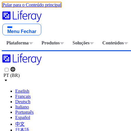
Pular para o Conteúdo principal
Menu
Fechar
Plataforma
Produtos
Soluções
Conteúdos
PT (BR)
English
Français
Deutsch
Italiano
Português
Español
中文
日本語