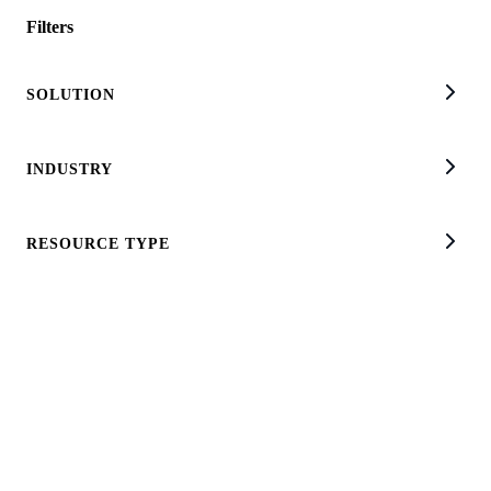
Pular para o Conteúdo principal
Filters
Informações para:
SOLUTION
Parceiros
Desenvolvedores
Clientes
Skip to Footer
INDUSTRY
RESOURCE TYPE