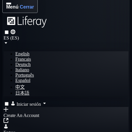
Menú
Cerrar
ES (ES)
English
Français
Deutsch
Italiano
Português
Español
中文
日本語
Iniciar sesión
Create An Account