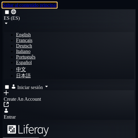
Saltar al contenido principal
ES (ES)
English
Français
Deutsch
Italiano
Português
Español
中文
日本語
Iniciar sesión
Create An Account
Entrar