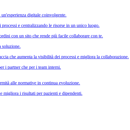
 un'esperienza digitale coinvolgente.
i processi e centralizzando le risorse in un unico luogo.
iordini con un sito che rende più facile collaborare con te.
a soluzione.
accia che aumenta la visibilità dei processi e migliora la collaborazione.
r i partner che per i team interni.
formità alle normative in continua evoluzione.
e migliora i risultati per pazienti e dipendenti.