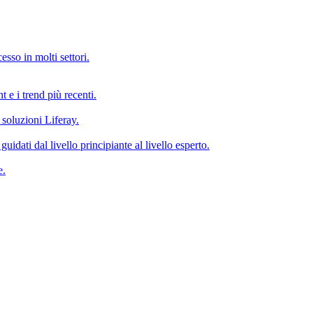
esso in molti settori.
ht e i trend più recenti.
 soluzioni Liferay.
idati dal livello principiante al livello esperto.
e.