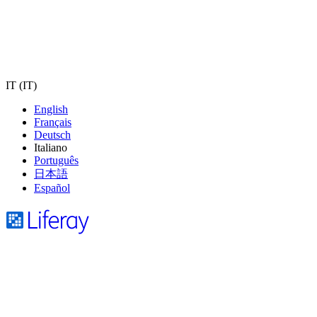
IT (IT)
English
Français
Deutsch
Italiano
Português
日本語
Español