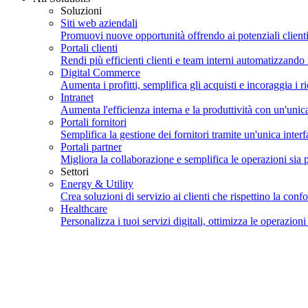
Soluzioni
Siti web aziendali
Promuovi nuove opportunità offrendo ai potenziali clienti
Portali clienti
Rendi più efficienti clienti e team interni automatizzando 
Digital Commerce
Aumenta i profitti, semplifica gli acquisti e incoraggia i r
Intranet
Aumenta l'efficienza interna e la produttività con un'unic
Portali fornitori
Semplifica la gestione dei fornitori tramite un'unica interf
Portali partner
Migliora la collaborazione e semplifica le operazioni sia pe
Settori
Energy & Utility
Crea soluzioni di servizio ai clienti che rispettino la con
Healthcare
Personalizza i tuoi servizi digitali, ottimizza le operazioni 