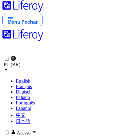
Menu
Fechar
PT (BR)
English
Français
Deutsch
Italiano
Português
Español
中文
日本語
Acesso