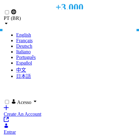
+3.000
Pular para o Conteúdo principal
PT (BR)
USUÁRIOS
English
Français
Deutsch
Italiano
Português
Español
中文
日本語
Acesso
Create An Account
Entrar