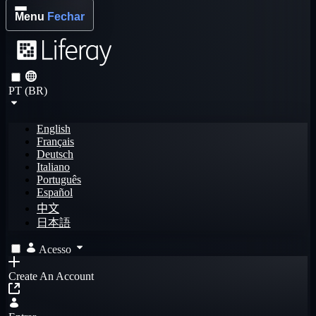
Menu
Fechar
PT (BR)
English
Français
Deutsch
Italiano
Português
Español
中文
日本語
Acesso
Create An Account