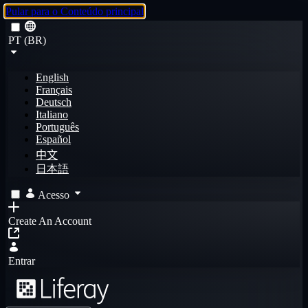
Pular para o Conteúdo principal
PT (BR)
English
Français
Deutsch
Italiano
Português
Español
中文
日本語
Acesso
Create An Account
Entrar