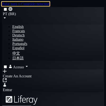
Pular para o Conteúdo principal
PT (BR)
English
Français
Deutsch
Italiano
Português
Español
中文
日本語
Acesso
Create An Account
Entrar