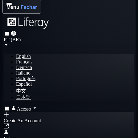
Menu
Fechar
PT (BR)
English
Français
Deutsch
Italiano
Português
Español
中文
日本語
Acesso
Create An Account