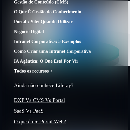
Gestão de Conteúdo (CMS)
O Que É Gestão do Conhecimento
Portal x Site: Quando Utilizar
Negócio Digital
Intranet Corporativa: 5 Exemplos
Como Criar uma Intranet Corporativa
IA Agêntica: O Que Está Por Vir
Todos os recursos >
Ainda não conhece Liferay?
DXP Vs CMS Vs Portal
SaaS Vs PaaS
O que é um Portal Web?