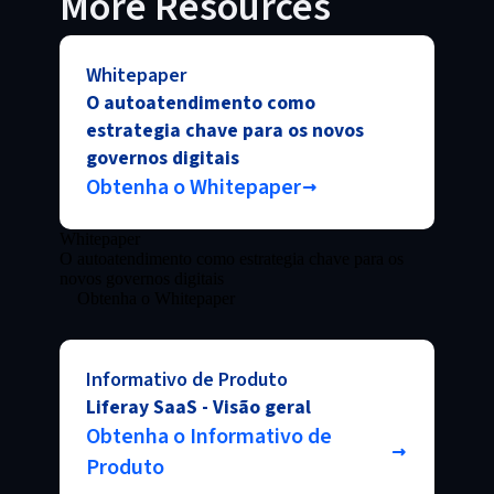
More Resources
Whitepaper
O autoatendimento como
estrategia chave para os novos
governos digitais
Obtenha o Whitepaper
Whitepaper
O autoatendimento como estrategia chave para os
novos governos digitais
Obtenha o Whitepaper
Informativo de Produto
Liferay SaaS - Visão geral
Obtenha o Informativo de
Produto