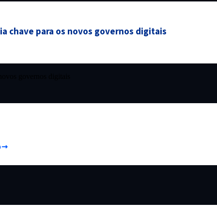
a chave para os novos governos digitais
novos governos digitais
o