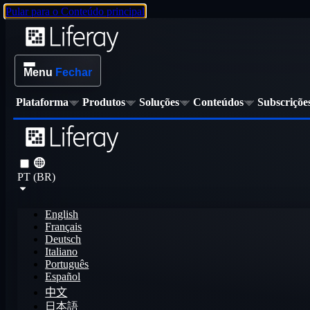
Pular para o Conteúdo principal
Menu
Fechar
Plataforma
Produtos
Soluções
Conteúdos
Subscriçõe
PT (BR)
English
Français
Deutsch
Italiano
Português
Español
中文
日本語