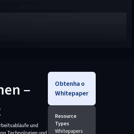
Obtenha o
men –
Whitepaper
t
Resource
Types
rbeitsabläufe und
Whitepapers
 von Technologien und