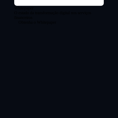
Whitepaper
O estado da transformação digital nos serviços
financeiros
Obtenha o Whitepaper