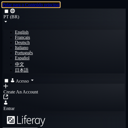
Pular para o Conteúdo principal
PT (BR)
English
Français
Deutsch
Italiano
Português
Español
中文
日本語
Acesso
Create An Account
Entrar