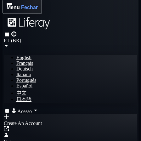
Menu
Fechar
PT (BR)
English
Français
Deutsch
Italiano
Português
Español
中文
日本語
Acesso
Create An Account