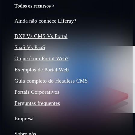
Todos os recursos >
Ainda não conhece Liferay?
DXP Vs CMS Vs Portal
SaaS Vs PaaS
O que é um Portal Web?
Exemplos de Portal Web
Guia completo do Headless CMS
Portais Corporativos
Perguntas frequentes
Empresa
Sobre nós