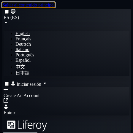
Saltar al contenido principal
ES (ES)
English
Français
Deutsch
Italiano
Português
Español
中文
日本語
Iniciar sesión
Create An Account
Entrar