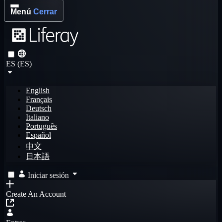
Menú
Cerrar
ES (ES)
English
Français
Deutsch
Italiano
Português
Español
中文
日本語
Iniciar sesión
Create An Account