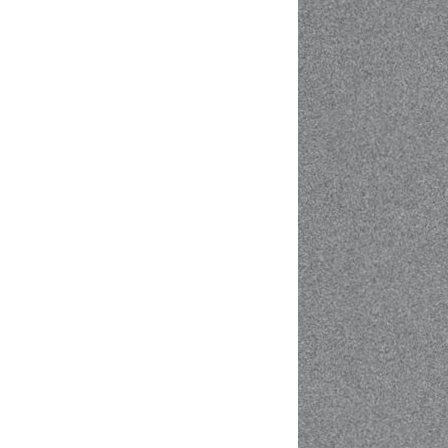
CMS,
Portal y
DXP?
Las herramientas de
creación de experiencias
digitales para los
clientes están
evolucionando de
acuerdo con los cambios
en las necesidades de los
consumidores. Con eso,