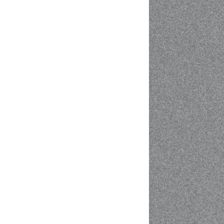
se han convertido en
plataformas de
experiencia digital más
poderosas. Pero ¿qué
significa eso en la
práctica? ¿Cuál es la
diferencia entre CMS,
Portal y DXP? A
medida que la entrega
de...