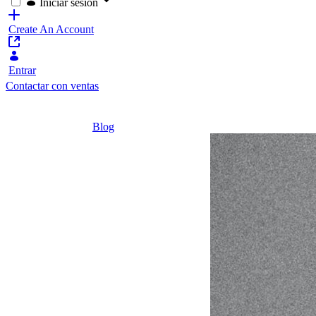
Iniciar sesión
Create An Account
Entrar
Contactar con ventas
Home
/
Blog
/
¿Cuál es la diferencia entre CMS, Portal y
3 minutos
¿Cuál es
la
diferencia
entre