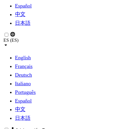
Español
中文
日本語
ES (ES)
English
Français
Deutsch
Italiano
Português
Español
中文
日本語