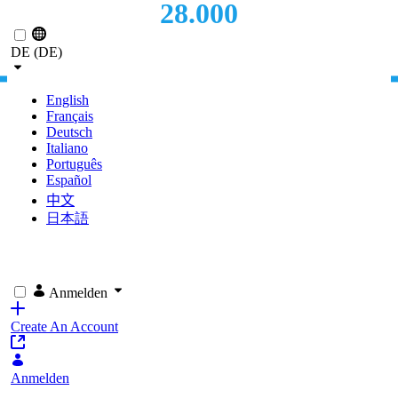
28.000
Zum Hauptinhalt springen
NUTZER
DE (DE)
English
Français
Deutsch
Italiano
Português
Español
中文
日本語
Anmelden
Create An Account
Anmelden