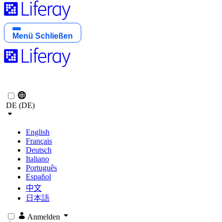
Menü
Schließen
DE (DE)
English
Français
Deutsch
Italiano
Português
Español
中文
日本語
Anmelden