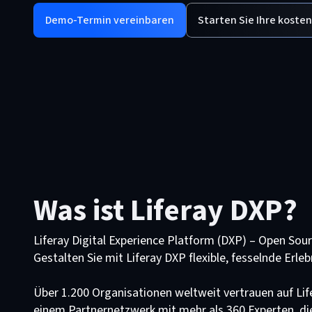
Demo-Termin vereinbaren
Starten Sie Ihre koste
Was ist Liferay DXP?
Liferay Digital Experience Platform (DXP) – Open Sour
Gestalten Sie mit Liferay DXP flexible, fesselnde Erleb
Über 1.200 Organisationen weltweit vertrauen auf Lif
einem Partnernetzwerk mit mehr als 360 Experten, di