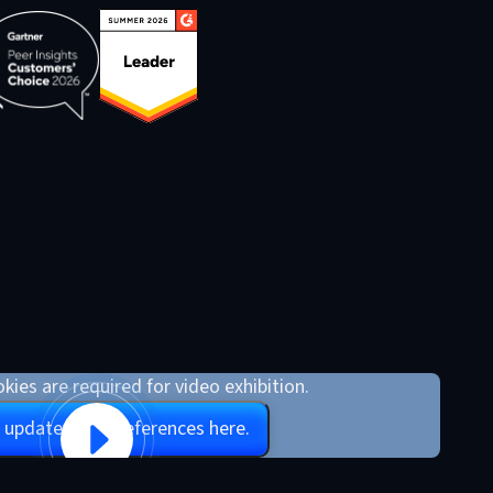
kies are required for video exhibition.
 update your preferences here.