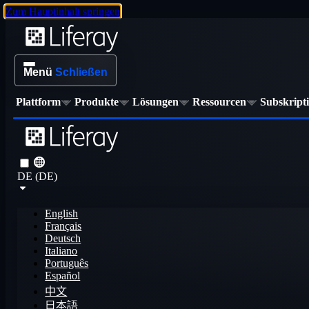
Zum Hauptinhalt springen
Menü
Schließen
Plattform
Produkte
Lösungen
Ressourcen
Subskript
DE (DE)
English
Français
Deutsch
Italiano
Português
Español
中文
日本語