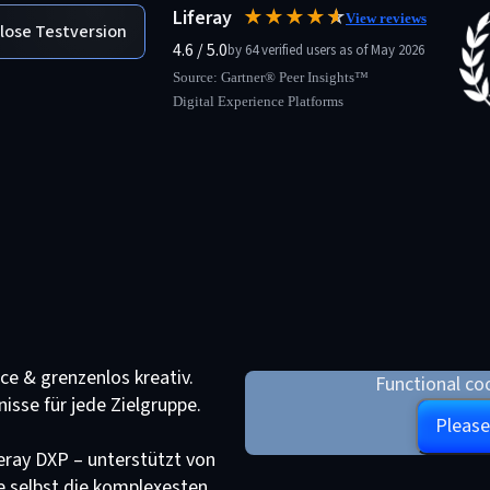
Liferay
★★★★
★
☆
View reviews
nlose Testversion
4.6 / 5.0
by 64 verified users as of May 2026
Source: Gartner® Peer Insights™
Digital Experience Platforms
ce & grenzenlos kreativ.
Functional coo
nisse für jede Zielgruppe.
Please
eray DXP – unterstützt von
e selbst die komplexesten