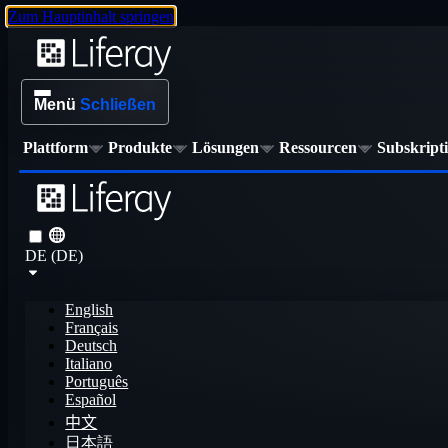
Zum Hauptinhalt springen
Menü
Schließen
Plattform
Produkte
Lösungen
Ressourcen
Subskript
DE (DE)
English
Français
Deutsch
Italiano
Português
Español
中文
日本語