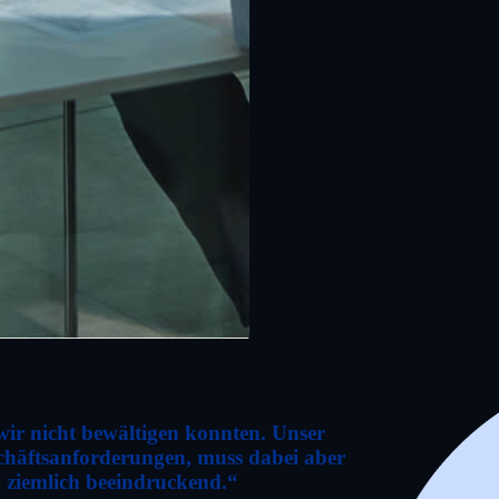
 wir nicht bewältigen konnten. Unser
schäftsanforderungen, muss dabei aber
n ziemlich beeindruckend.“