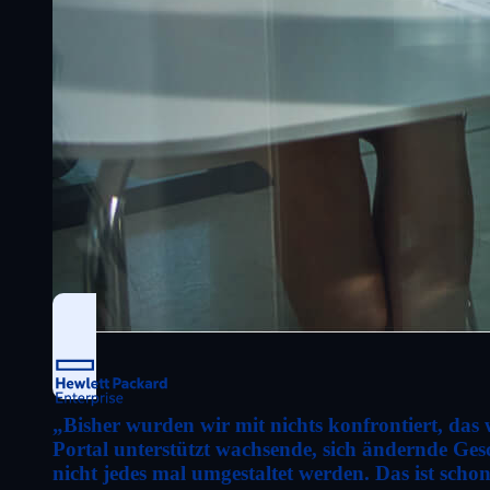
„Bisher wurden wir mit nichts konfrontiert, das
Portal unterstützt wachsende, sich ändernde Ge
nicht jedes mal umgestaltet werden. Das ist scho