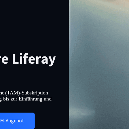
e Liferay
nt
(TAM)-Subskription
g bis zur Einführung und
TAM-Angebot