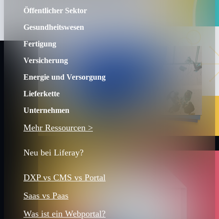
Öffentlicher Sektor
Gesundheitswesen
Fertigung
Versicherung
Energie und Versorgung
Lieferkette
Unternehmen
Mehr Ressourcen >
Neu bei Liferay?
DXP vs CMS vs Portal
Saas vs Paas
Was ist ein Webportal?