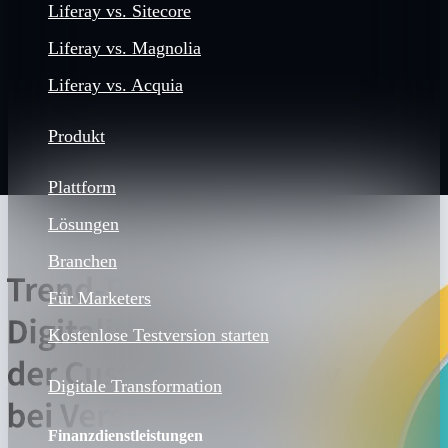
Liferay vs. Sitecore
Liferay vs. Magnolia
Liferay vs. Acquia
Produkt
Plattform
Lösungen
Branchen
Für Marketers
Kostenlose Testversion starten
Digitale Transformation
Finanzdienstleistungen