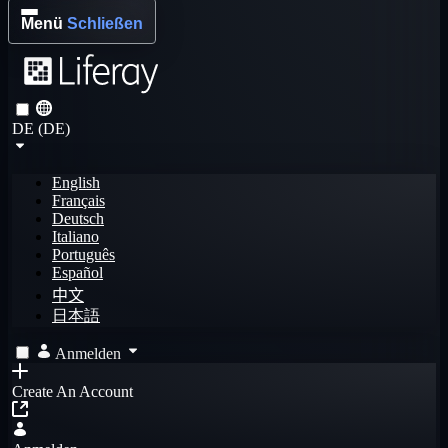
Menü
Schließen
DE (DE)
English
Français
Deutsch
Italiano
Português
Español
中文
日本語
Anmelden
Create An Account