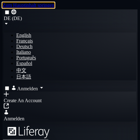
Zum Hauptinhalt springen
DE (DE)
English
Français
Deutsch
Italiano
Português
Español
中文
日本語
Anmelden
Create An Account
Anmelden