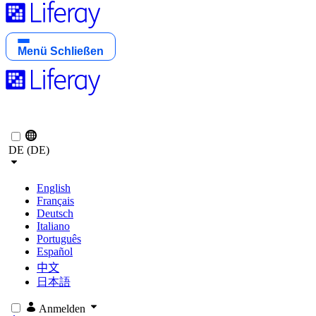
Menü
Schließen
DE (DE)
English
Français
Deutsch
Italiano
Português
Español
中文
日本語
Anmelden