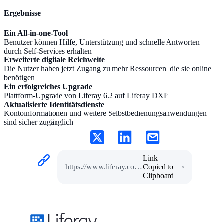
Ergebnisse
Ein All-in-one-Tool
Benutzer können Hilfe, Unterstützung und schnelle Antworten
durch Self-Services erhalten
Erweiterte digitale Reichweite
Die Nutzer haben jetzt Zugang zu mehr Ressourcen, die sie online
benötigen
Ein erfolgreiches Upgrade
Plattform-Upgrade von Liferay 6.2 auf Liferay DXP
Aktualisierte Identitätsdienste
Kontoinformationen und weitere Selbstbedienungsanwendungen
sind sicher zugänglich
Link
https://www.liferay.com/de/w/digitale-self-services-f%C3%BCr-die-kanadische-rentenkasse-bc-pension-corporation
Copied to
Clipboard