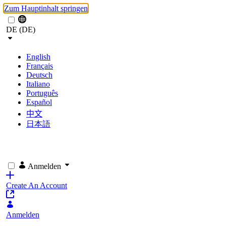
Zum Hauptinhalt springen
DE (DE)
English
Français
Deutsch
Italiano
Português
Español
中文
日本語
Anmelden
Create An Account
Anmelden