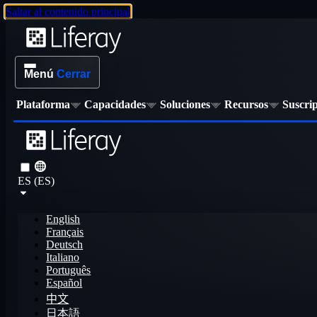
Saltar al contenido principal
Menú
Cerrar
Plataforma
Capacidades
Soluciones
Recursos
Suscri
ES (ES)
English
Français
Deutsch
Italiano
Português
Español
中文
日本語