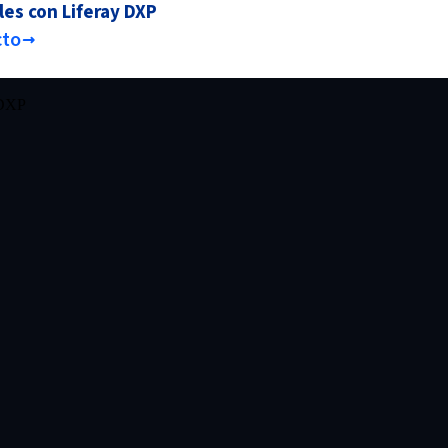
les con Liferay DXP
cto
y DXP