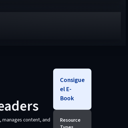
Consigue
el E-
Book
Leaders
ms, manages content, and
Resource
Types