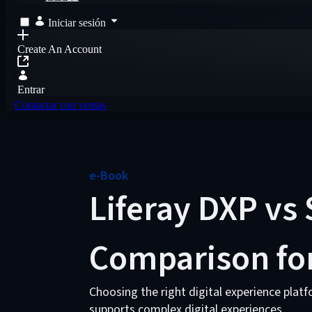
Iniciar sesión
Create An Account
Entrar
Contactar con ventas
e-Book
Liferay DXP vs 
Comparison for
Choosing the right digital experience plat
supports complex digital experiences.