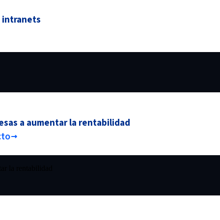
 intranets
esas a aumentar la rentabilidad
cto
r la rentabilidad