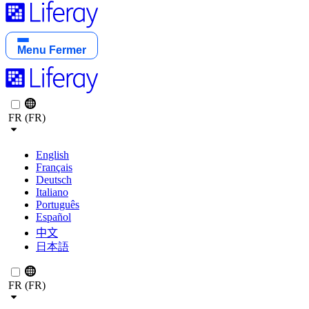
Menu
Fermer
FR (FR)
English
Français
Deutsch
Italiano
Português
Español
中文
日本語
FR (FR)