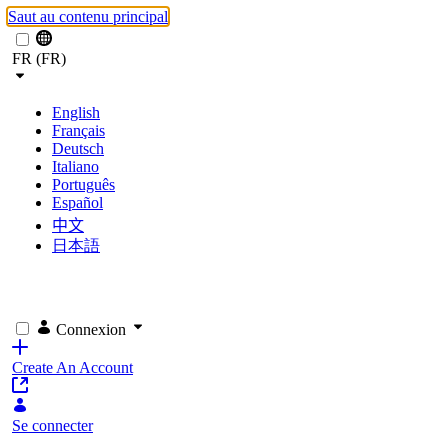
Saut au contenu principal
FR (FR)
English
Français
Deutsch
Italiano
Português
Español
中文
日本語
Connexion
Create An Account
Se connecter