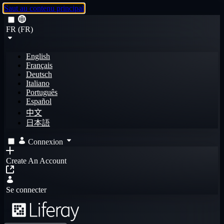
Saut au contenu principal
FR (FR)
English
Français
Deutsch
Italiano
Português
Español
中文
日本語
Connexion
Create An Account
Se connecter