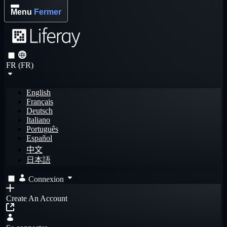
Menu
Fermer
FR (FR)
English
Français
Deutsch
Italiano
Português
Español
中文
日本語
Connexion
Create An Account