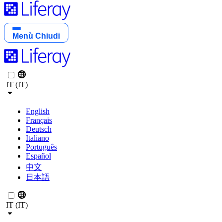
Menù
Chiudi
IT (IT)
English
Français
Deutsch
Italiano
Português
Español
中文
日本語
IT (IT)