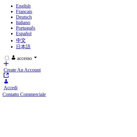
English
Français
Deutsch
Italiano
Português
Español
中文
日本語
accesso
Create An Account
Accedi
Contatto Commerciale