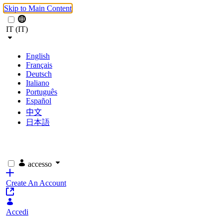
Skip to Main Content
IT (IT)
English
Français
Deutsch
Italiano
Português
Español
中文
日本語
accesso
Create An Account
Accedi