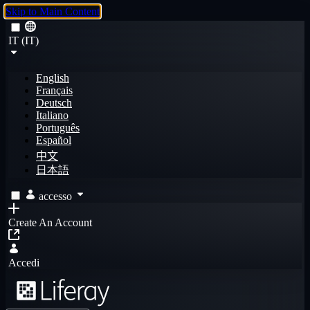
Skip to Main Content
IT (IT)
English
Français
Deutsch
Italiano
Português
Español
中文
日本語
accesso
Create An Account
Accedi