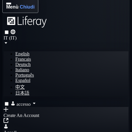
Menù
Chiudi
IT (IT)
English
Français
Deutsch
Italiano
Português
Español
中文
日本語
accesso
Create An Account