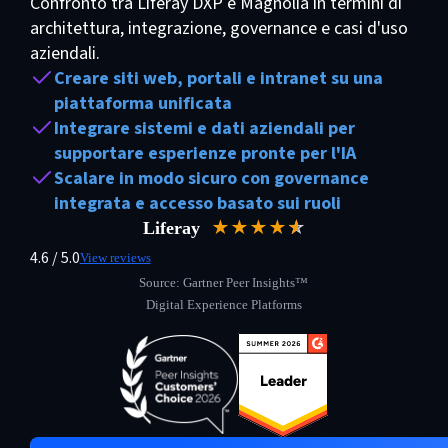
Confronto tra Liferay DXP e Magnolia in termini di
architettura, integrazione, governance e casi d'uso
aziendali.
Creare siti web, portali e intranet su una
piattaforma unificata
Integrare sistemi e dati aziendali per
supportare esperienze pronte per l'IA
Scalare in modo sicuro con governance
integrata e accesso basato sui ruoli
★★★★
★
☆
Liferay
4.6 / 5.0
View reviews
Source: Gartner Peer Insights™
Digital Experience Platforms