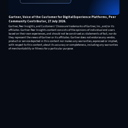
Gartner, Voice of the Customer for Digital Experience Platforms, Peer
Community Contributor, 27 July 2026.
Gartner, Peer Insights, and Customers' Choice are trademarks of Gartner, Inc., and/or its
affiliates. Gartner Peer Insights content consists of the opinions of individual end users
based on their own experiences, and should not be construed as statements of fact, nor do
they represent the views of Gartner or its affiliates. Gartner does not endorse any vendor,
product or service depicted in this content nor makes any warranties, expressed or implied,
with respect to this content, about its accuracy or completeness, including any warranties
of merchantability or fitness for a particular purpose.