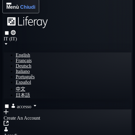
Menù
Chiudi
IT (IT)
English
Français
Deutsch
Italiano
Português
Español
中文
日本語
accesso
Create An Account