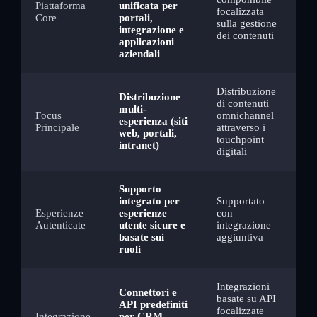
Piattaforma
unificata per
focalizzata
Core
portali,
sulla gestione
integrazione e
dei contenuti
applicazioni
aziendali
Distribuzione
Distribuzione
di contenuti
multi-
Focus
omnichannel
esperienza (siti
Principale
attraverso i
web, portali,
touchpoint
intranet)
digitali
Supporto
integrato per
Supportato
Esperienze
esperienze
con
Autenticate
utente sicure e
integrazione
basate sui
aggiuntiva
ruoli
Integrazioni
Connettori e
basate su API
API predefiniti
focalizzate
Integrazione
per CRM,