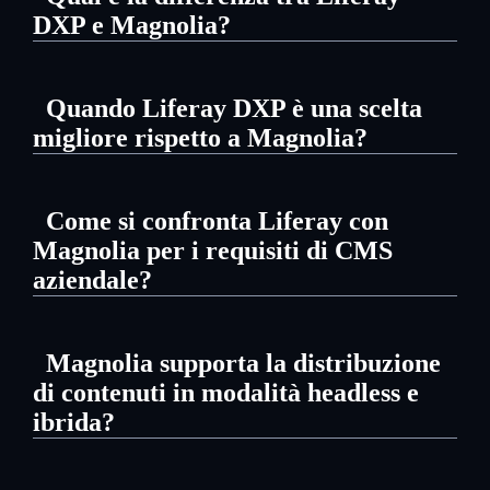
DXP e Magnolia?
Liferay DXP è una piattaforma
Quando Liferay DXP è una scelta
unificata progettata per portali
migliore rispetto a Magnolia?
aziendali, integrazione ed
Liferay DXP è una scelta migliore per
esperienze digitali complesse,
Come si confronta Liferay con
le organizzazioni che necessitano di
mentre Magnolia si concentra
Magnolia per i requisiti di CMS
portali aziendali, forte governance,
principalmente sulla gestione dei
aziendale?
accesso basato sui ruoli e
contenuti e sulle esperienze digitali
Liferay offre una piattaforma
integrazione profonda con i sistemi
componibili.
Magnolia supporta la distribuzione
aziendale più ampia che include
aziendali.
di contenuti in modalità headless e
capacità di CMS, portali e
ibrida?
integrazione, mentre Magnolia si
Sì, Magnolia supporta entrambi i
concentra principalmente sulla