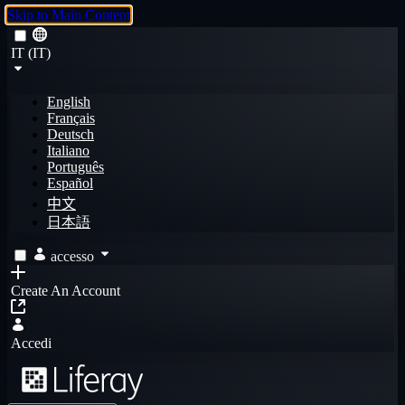
Skip to Main Content
IT (IT)
English
Français
Deutsch
Italiano
Português
Español
中文
日本語
accesso
Create An Account
Accedi