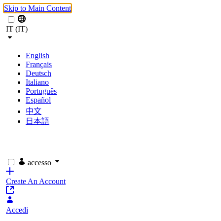
Skip to Main Content
IT (IT)
English
Français
Deutsch
Italiano
Português
Español
中文
日本語
accesso
Create An Account
Accedi