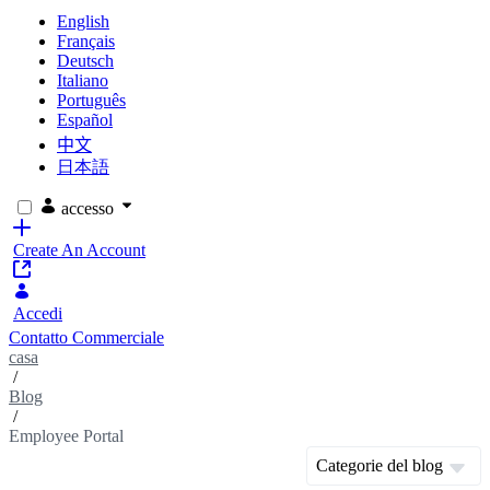
English
Français
Deutsch
Italiano
Português
Español
中文
日本語
accesso
Create An Account
Accedi
Contatto Commerciale
casa
/
Blog
/
Employee Portal
Categorie del blog