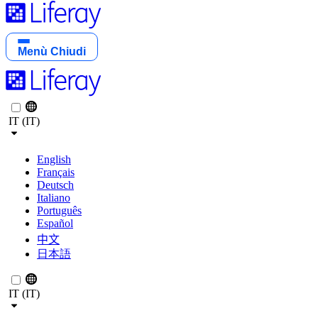
Menù
Chiudi
IT (IT)
English
Français
Deutsch
Italiano
Português
Español
中文
日本語
IT (IT)