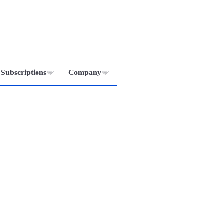
Subscriptions
Company